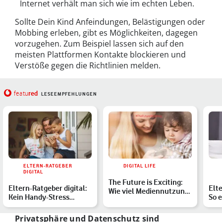
Internet verhält man sich wie im echten Leben.
Sollte Dein Kind Anfeindungen, Belästigungen oder
Mobbing erleben, gibt es Möglichkeiten, dagegen
vorzugehen. Zum Beispiel lassen sich auf den
meisten Plattformen Kontakte blockieren und
Verstöße gegen die Richtlinien melden.
red
featu
LESEEMPFEHLUNGEN
ELTERN-RATGEBER
DIGITAL LIFE
DIGITAL
The Future is Exciting:
Eltern-Ratgeber digital:
Elte
Wie viel Mediennutzung
Kein Handy-Stress
So 
ist für unsere Jün…
zuhause – so stellt Ih…
alt
Vid
Privatsphäre und Datenschutz
sind