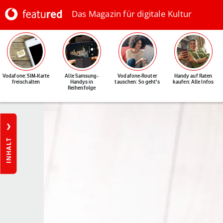
Das Magazin für digitale Kultur
Vodafone: SIM-Karte
Alle Samsung-
Vodafone-Router
Handy auf Raten
freischalten
Handys in
tauschen: So geht's
kaufen: Alle Infos
Reihenfolge
INHALT