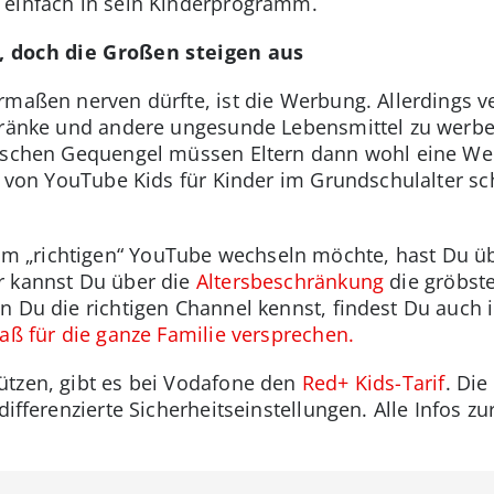
 einfach in sein Kinderprogramm.
r, doch die Großen steigen aus
rmaßen nerven dürfte, ist die Werbung. Allerdings ve
tränke und andere ungesunde Lebensmittel zu werben
isschen Gequengel müssen Eltern dann wohl eine We
z von YouTube Kids für Kinder im Grundschulalter sc
 „richtigen“ YouTube wechseln möchte, hast Du üb
r kannst Du über die
Altersbeschränkung
die gröbst
enn Du die richtigen Channel kennst, findest Du au
aß für die ganze Familie versprechen.
ützen, gibt es bei Vodafone den
Red+ Kids-Tarif
. Die
differenzierte Sicherheitseinstellungen. Alle Infos zu