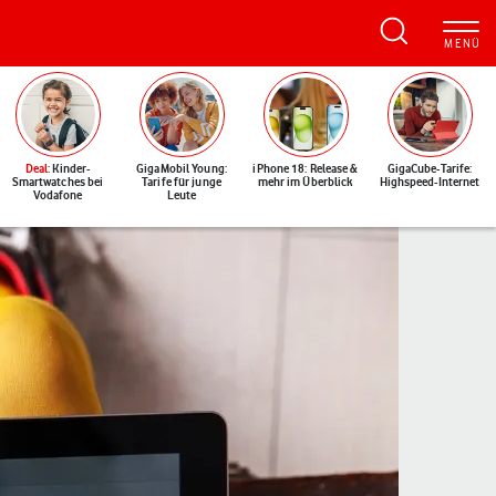
Deal
: Kinder-
GigaMobil Young:
iPhone 18: Release &
GigaCube-Tarife:
Smartwatches bei
Tarife für junge
mehr im Überblick
Highspeed-Internet
Vodafone
Leute