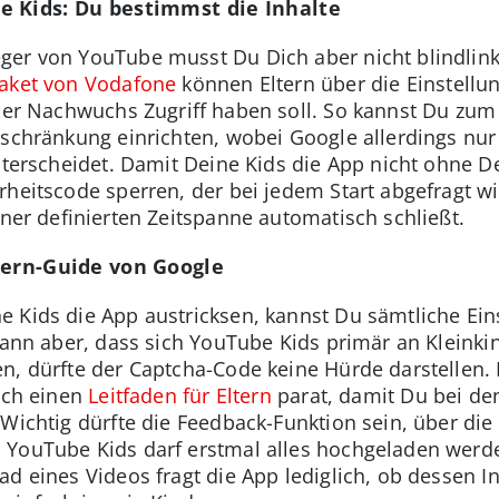
e Kids: Du bestimmst die Inhalte
er von YouTube musst Du Dich aber nicht blindlinks
paket von Vodafone
können Eltern über die Einstell
 der Nachwuchs Zugriff haben soll. So kannst Du zum
eschränkung einrichten, wobei Google allerdings nur
unterscheidet. Damit Deine Kids die App nicht ohne 
heitscode sperren, der bei jedem Start abgefragt wi
iner definierten Zeitspanne automatisch schließt.
tern-Guide von Google
 Kids die App austricksen, kannst Du sämtliche Ei
dann aber, dass sich YouTube Kids primär an Kleinkin
n, dürfte der Captcha-Code keine Hürde darstellen.
eich einen
Leitfaden für Eltern
parat, damit Du bei de
 Wichtig dürfte die Feedback-Funktion sein, über d
 YouTube Kids darf erstmal alles hochgeladen wer
d eines Videos fragt die App lediglich, ob dessen I