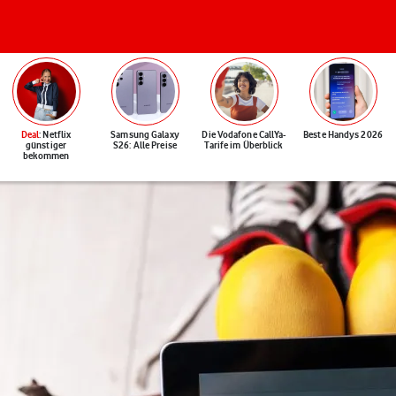
Deal
: Netflix
Samsung Galaxy
Die Vodafone CallYa-
Beste Handys 2026
günstiger
S26: Alle Preise
Tarife im Überblick
bekommen