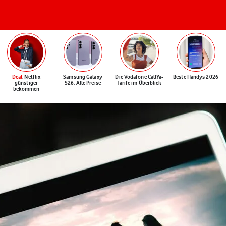
Deal
: Netflix
Samsung Galaxy
Die Vodafone CallYa-
Beste Handys 2026
günstiger
S26: Alle Preise
Tarife im Überblick
bekommen