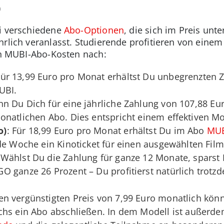
)
ei verschiedene
Abo-Optionen
, die sich im Preis un
hrlich veranlasst. Studierende profitieren von ein
den MUBI-Abo-Kosten nach:
Für 13,99 Euro pro Monat erhältst Du unbegrenzten Z
UBI.
nn Du Dich für eine jährliche Zahlung von 107,88 Eur
natlichen Abo. Dies entspricht einem effektiven Mo
o)
: Für 18,99 Euro pro Monat erhältst Du im Abo
MUB
de Woche ein Kinoticket für einen ausgewählten Fil
Wählst Du die Zahlung für ganze 12 Monate, spars
O ganze 26 Prozent – Du profitierst natürlich tro
en vergünstigten Preis von 7,99 Euro monatlich könn
chs ein Abo abschließen. In dem Modell ist außerdem