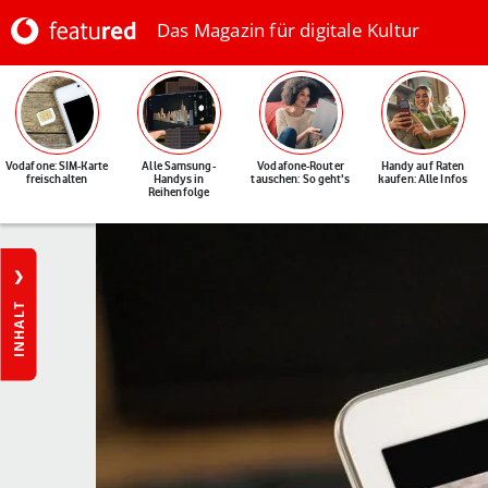
Das Magazin für digitale Kultur
Vodafone: SIM-Karte
Alle Samsung-
Vodafone-Router
Handy auf Raten
freischalten
Handys in
tauschen: So geht's
kaufen: Alle Infos
Reihenfolge
INHALT