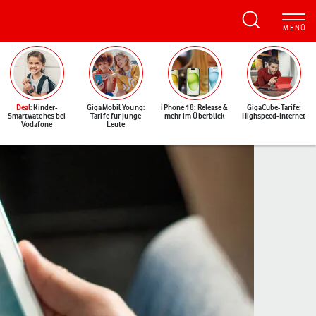
Deal
: Kinder-
GigaMobil Young:
iPhone 18: Release &
GigaCube-Tarife:
Smartwatches bei
Tarife für junge
mehr im Überblick
Highspeed-Internet
Vodafone
Leute