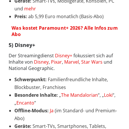
Geräte:
Smart-TVs, Mobilgeräte, Konsolen, PC
und
mehr
Preis:
ab 5,99 Euro monatlich (Basis-Abo)
Was kostet Paramount+ 2026? Alle Infos zum
Abo
5) Disney+
Der Streamingdienst
Disney+
fokussiert sich auf
Inhalte von
Disney
,
Pixar
,
Marvel
,
Star Wars
und
National Geographic.​
Schwerpunkt:
Familienfreundliche Inhalte,
Blockbuster, Franchises
Besondere Inhalte:
„
The Mandalorian
“, „
Loki
“,
„
Encanto
“
Offline-Modus:
Ja
(im Standard- und Premium-
Abo)
Geräte:
Smart-TVs, Smartphones, Tablets,