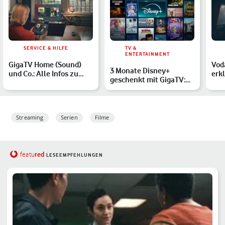
SERVICE & HILFE
TV &
ENTERTAINMENT
GigaTV Home (Sound)
Vod
3 Monate Disney+
und Co.: Alle Infos zu
erkl
geschenkt mit GigaTV:
unserem
Fun
So sicherst Du Dir das
Entertainment-…
…
Ang…
Streaming
Serien
Filme
red
featu
LESEEMPFEHLUNGEN