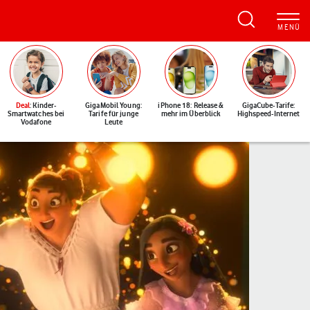
Deal
: Kinder-
GigaMobil Young:
iPhone 18: Release &
GigaCube-Tarife:
Smartwatches bei
Tarife für junge
mehr im Überblick
Highspeed-Internet
Vodafone
Leute