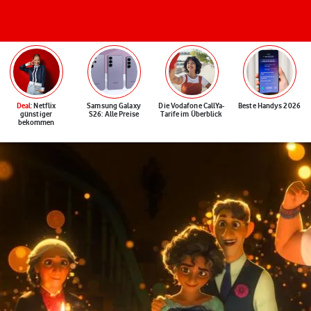
Deal
: Netflix
Samsung Galaxy
Die Vodafone CallYa-
Beste Handys 2026
günstiger
S26: Alle Preise
Tarife im Überblick
bekommen