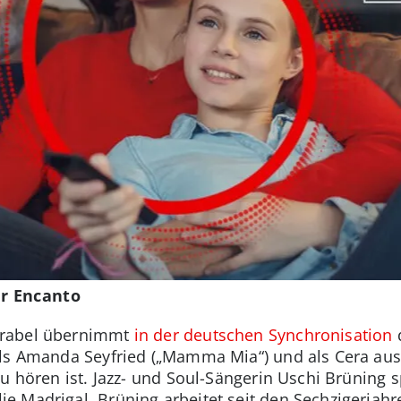
r Encanto
irabel übernimmt
in der deutschen Synchronisation
als Amanda Seyfried („Mamma Mia“) und als Cera aus
u hören ist. Jazz- und Soul-Sängerin Uschi Brüning 
 Madrigal. Brüning arbeitet seit den Sechzigerjahr