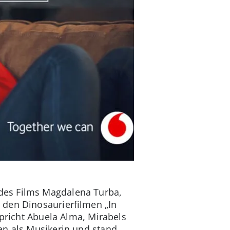
des Films Magdalena Turba,
 den Dinosaurierfilmen „In
spricht Abuela Alma, Mirabels
en als Musikerin und stand