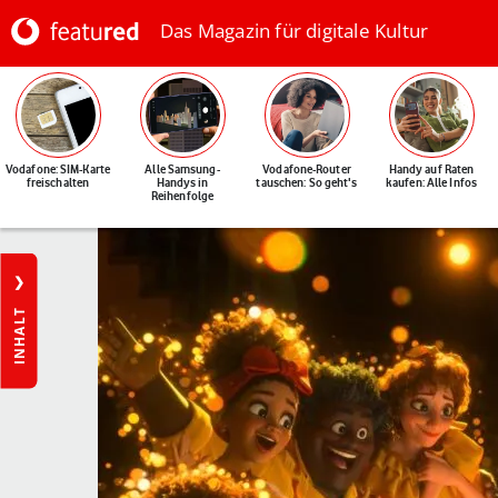
Das Magazin für digitale Kultur
Vodafone: SIM-Karte
Alle Samsung-
Vodafone-Router
Handy auf Raten
freischalten
Handys in
tauschen: So geht's
kaufen: Alle Infos
Reihenfolge
INHALT