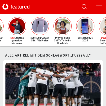
ten
Deal
: Netflix
Samsung Galaxy
Die Vodafone
Beste Handys
Deal
e
günstiger
S26: Alle Preise
CallYa-Tarife im
2026
Smar
bekommen
Überblick
bei 
ALLE ARTIKEL MIT DEM SCHLAGWORT „FUSSBALL“