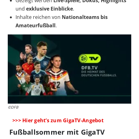
Gezeigt werden
Live-Spiele, Dokus, Highlights
und
exklusive Einblicke
.
Inhalte reichen von
Nationalteams bis
Amateurfußball
.
©DFB
>>> Hier geht’s zum GigaTV-Angebot
Fußballsommer mit GigaTV