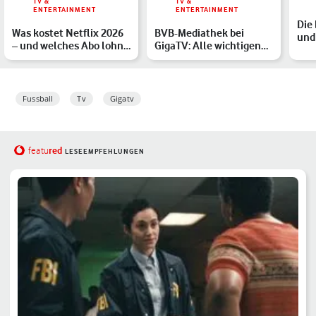
TV &
TV &
ENTERTAINMENT
ENTERTAINMENT
Die
Was kostet Netflix 2026
BVB-Mediathek bei
und
– und welches Abo lohnt
GigaTV: Alle wichtigen
Top
sich?
BVB TV-Inhalte gibt’s je…
Fussball
Tv
Gigatv
red
featu
LESEEMPFEHLUNGEN