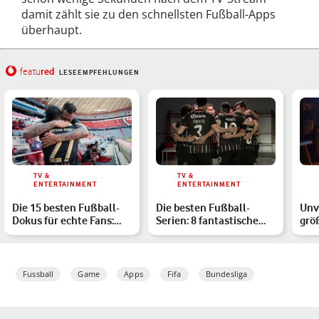
damit zählt sie zu den schnellsten Fußball-Apps
überhaupt.
red
featu
LESEEMPFEHLUNGEN
TV &
TV &
ENTERTAINMENT
ENTERTAINMENT
Die 15 besten Fußball-
Die besten Fußball-
Unv
Dokus für echte Fans:
Serien: 8 fantastische
grö
Unsere Favoriten auf …
Streaming-Angebote für
und
…
Fussball
Game
Apps
Fifa
Bundesliga