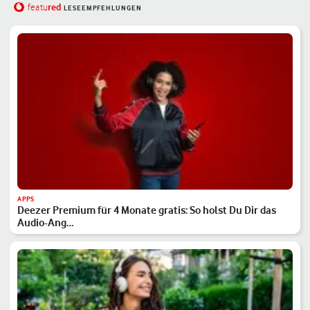
red
featu
LESEEMPFEHLUNGEN
APPS
Deezer Premium für 4 Monate gratis: So holst Du Dir das
Audio-Ang…