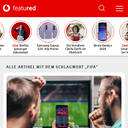
ten
Deal
: Netflix
Samsung Galaxy
Die Vodafone
Beste Handys
Deal
e
günstiger
S26: Alle Preise
CallYa-Tarife im
2026
Smar
bekommen
Überblick
bei 
ALLE ARTIKEL MIT DEM SCHLAGWORT „FIFA“