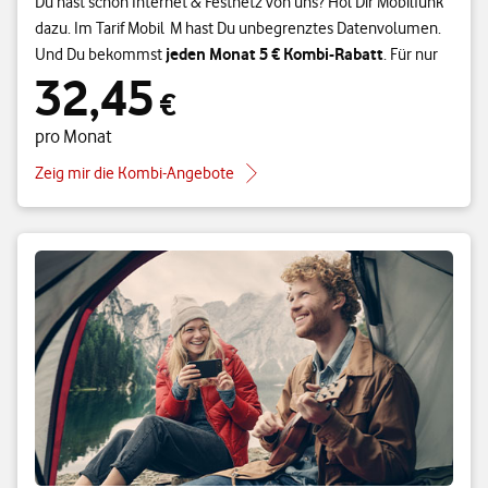
Du hast schon Internet & Festnetz von uns? Hol Dir Mobilfunk
dazu. Im Tarif Mobil M hast Du unbegrenztes Datenvolumen.
jeden Monat 5 € Kombi-Rabatt
Und Du bekommst
. Für nur
32,45
32,45 € pro Monat
€
pro Monat
Zeig mir die Kombi-Angebote