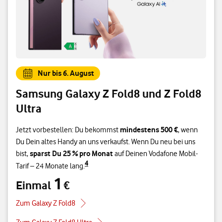
Nur bis 6. August
Samsung Galaxy Z Fold8 und Z Fold8
Ultra
mindestens 500 €
Jetzt vorbestellen: Du bekommst
, wenn
Du Dein altes Handy an uns verkaufst. Wenn Du neu bei uns
sparst Du 25 % pro Monat
bist,
auf Deinen Vodafone Mobil-
4
Tarif – 24 Monate lang.
1
Einmal
€
Einmal 1 €
Zum Galaxy Z Fold8