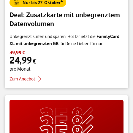
4
Nur bis 27. Oktober
Deal: Zusatzkarte mit unbegrenztem
Datenvolumen
FamilyCard
Unbegrenzt surfen und sparen: Hol Dir jetzt die
XL mit unbegrenzten GB
für Deine Lieben für nur
39,99 €
Standardpreis 39,99 € – Angebotspreis 24,99 € pro Monat
24,99
€
pro Monat
Zum Angebot