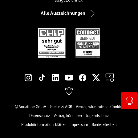
ausgezeichnet.
Alle Auszeichnungen
Social-Media-Links
Rechtliche Links
© Vodafone GmbH
Preise & AGB
Vertrag widerrufen
Cookies
Datenschutz
Vertrag kündigen
Jugendschutz
Produktinformationsblätter
Impressum
Barrierefreiheit