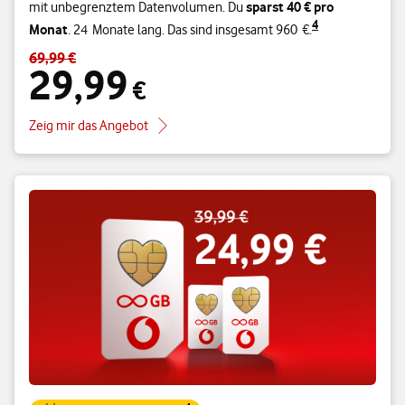
sparst 40 € pro
mit unbegrenztem Datenvolumen. Du
4
Monat
. 24 Monate lang. Das sind insgesamt 960 €.
69,99 €
Standardpreis 69,99 € – Angebotspreis 29,99 €
29,99
€
Zeig mir das Angebot