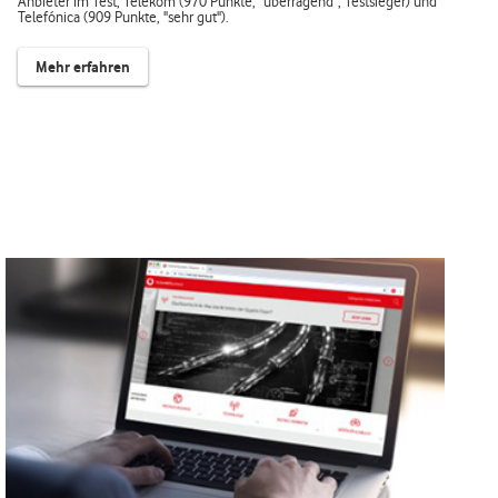
Anbieter im Test, Telekom (970 Punkte, "überragend", Testsieger) und
Telefónica (909 Punkte, "sehr gut").
Mehr erfahren