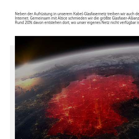
Neben der Aufrüstung in unserem Kabel-Glasfasernetz treiben wir auch den
Internet. Gemeinsam mit Altice schmieden wir die größte Glasfaser-Allia
Rund 20% davon entstehen dort, wo unser eigenes Netz nicht verfügbar i