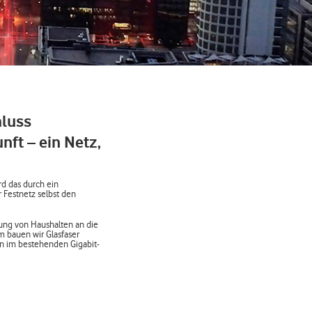
hluss
nft – ein Netz,
rd das durch ein
 Festnetz selbst den
dung von Haushalten an die
m bauen wir Glasfaser
en im bestehenden Gigabit-