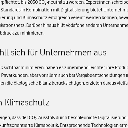
rpflichtet, bis 2050 CO
-neutral zu werden. Expert:innen schreib
2
 Standards in Kombination mit Digitalisierung bietet Unternehme
sierung und Klimaschutz erfolgreich vereint werden können, bew
tionsnetz. Darüber hinaus hilft Vodafone anderen Unternehmen
bdruck zu minimieren.
hlt sich für Unternehmen aus
sichtbar minimieren, haben es zunehmend leichter, ihre Produkt
 Privatkunden, aber vor allem auch bei Vergabeentscheidungen 
en die ökologische Bilanz berücksichtigen, erzielen daraus viel
en Klimaschutz
eigen, dass der CO
-Ausstoß durch beschleunigte Digitalisierung u
2
 zukunftsorientierte Klimapolitik. Entsprechende Technologien 