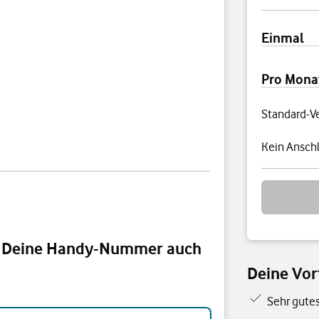
Preisübersi
Einmal
Pro Mona
Standard-V
Kein Anschl
d Deine Handy-Nummer auch
Deine Vort
Sehr gute
er auch auf Deiner Smartwatch nutzen?