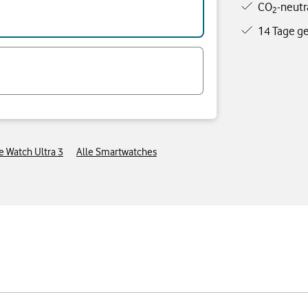
CO
-neutr
2
14 Tage ge
e Watch Ultra 3
Alle Smartwatches