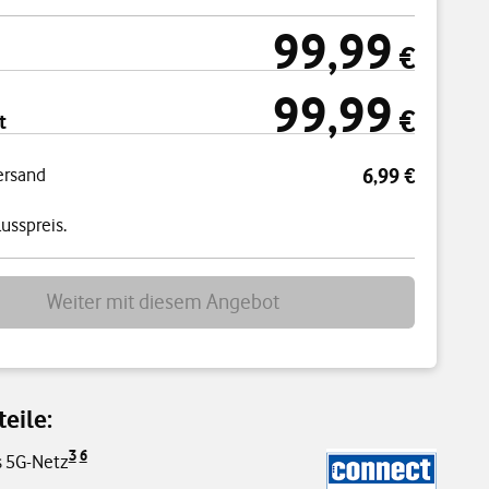
99,99
cht
99,99 € einmal
€
99,99
99,99 € pro Monat
€
t
ersand
6,99 €
usspreis.
Weiter mit diesem Angebot
eile:
3
6
s 5G-Netz