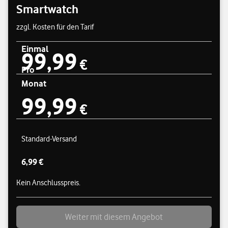
Smartwatch
zzgl. Kosten für den Tarif
Einmal
99,99
Preisübersicht
99,99 € einmal
€
Pro
Monat
99,99
99,99 € pro Monat
€
Standard-Versand
6,99 €
Kein Anschlusspreis.
Weiter mit diesem Angebot