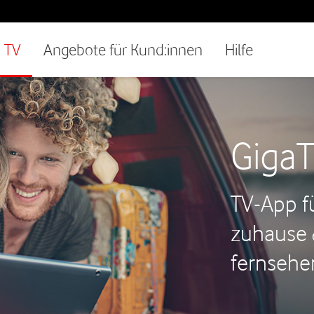
TV
Angebote für Kund:innen
Hilfe
GigaT
TV-App f
zuhause 
fernsehe