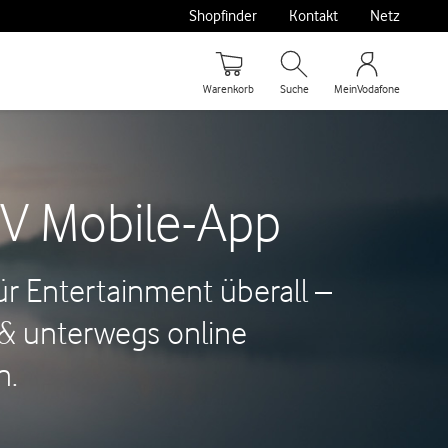
Shopfinder
Kontakt
Netz
Warenkorb
Suche
MeinVodafone
V Mobile-App
ür Entertainment überall –
& unterwegs online
n.