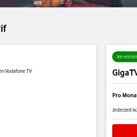
if
Im erste
GigaT
en Vodafone TV
Preisübersi
Pro Mona
Jederzeit k