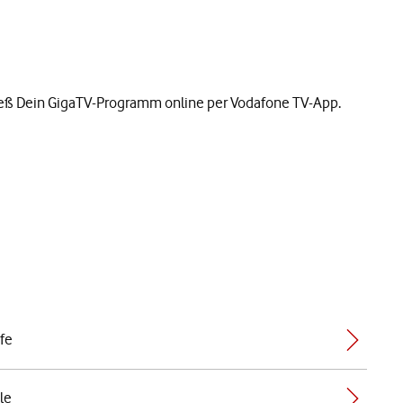
enieß Dein GigaTV-Programm online per Vodafone TV-App.
ife
le