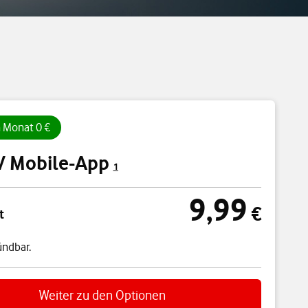
n Monat 0 €
V Mobile-App
1
9,99
cht
9,99 €
€
t
ündbar.
Weiter zu den Optionen