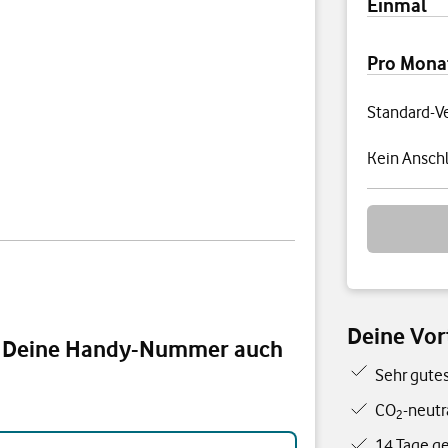
Einmal
Pro Mona
Standard-V
Kein Anschl
Deine Vort
d Deine Handy-Nummer auch
Sehr gute
CO
-neutr
2
er auch auf Deiner Smartwatch nutzen?
14 Tage ge