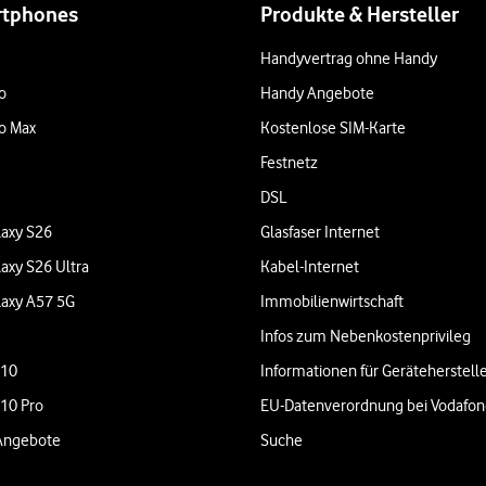
rtphones
Produkte & Hersteller
Handyvertrag ohne Handy
o
Handy Angebote
o Max
Kostenlose SIM-Karte
Festnetz
DSL
axy S26
Glasfaser Internet
axy S26 Ultra
Kabel-Internet
axy A57 5G
Immobilienwirtschaft
Infos zum Nebenkostenprivileg
 10
Informationen für Geräteherstell
 10 Pro
EU-Datenverordnung bei Vodafo
Angebote
Suche