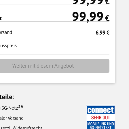
€
99,99
99,99 € pro Monat
€
t
ersand
6,99 €
usspreis.
Weiter mit diesem Angebot
eile:
3
6
s 5G-Netz
aler Versand
setzl. Widerrufsrecht