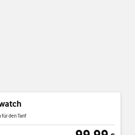
watch
 für den Tarif
99,99
cht
99,99 € einmal