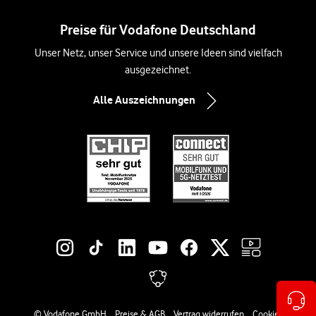
Preise für Vodafone Deutschland
Unser Netz, unser Service und unsere Ideen sind vielfach
ausgezeichnet.
Alle Auszeichnungen
Social-Media-Links
Rechtliche Links
© Vodafone GmbH
Preise & AGB
Vertrag widerrufen
Cookies