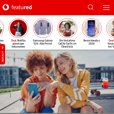
ten
Deal
: Netflix
Samsung Galaxy
Die Vodafone
Beste Handys
Deal
e
günstiger
S26: Alle Preise
CallYa-Tarife im
2026
Smar
bekommen
Überblick
bei 
INHALT