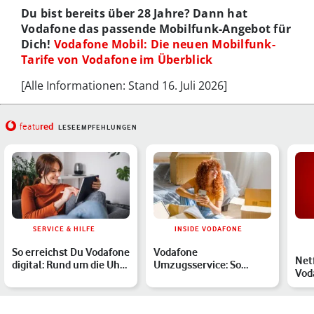
Du bist bereits über 28 Jahre? Dann hat
Vodafone das passende Mobilfunk-Angebot für
Dich!
Vodafone Mobil: Die neuen Mobilfunk-
Tarife von Vodafone im Überblick
[
Alle Informationen: Stand 16. Juli 2026]
red
featu
LESEEMPFEHLUNGEN
SERVICE & HILFE
INSIDE VODAFONE
So erreichst Du Vodafone
Vodafone
Net
digital: Rund um die Uhr
Umzugsservice: So
Vod
mit der MeinVod…
einfach nimmst Du
spa
Deinen Highspeed-Ver…