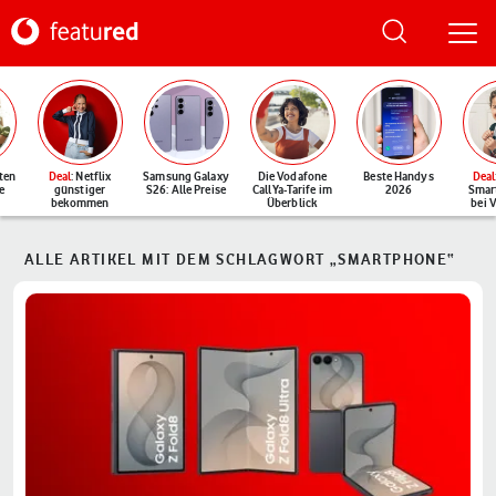
ten
Deal
: Netflix
Samsung Galaxy
Die Vodafone
Beste Handys
Deal
e
günstiger
S26: Alle Preise
CallYa-Tarife im
2026
Smar
bekommen
Überblick
bei 
ALLE ARTIKEL MIT DEM SCHLAGWORT „SMARTPHONE“