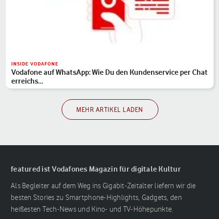
INSIDE VODAFONE
Vodafone auf WhatsApp: Wie Du den Kundenservice per Chat
erreichs…
MEHR ARTIKEL LADEN
featured ist Vodafones Magazin für digitale Kultur
Als Begleiter auf dem Weg ins Gigabit-Zeitalter liefern wir die
besten Stories zu Smartphone-Highlights, Gadgets, den
heißesten Tech-News und Kino- und TV-Höhepunkte.