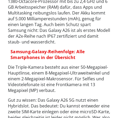
1380-Octacore-Prozessor mit bis zu 2,4 GHz und 6
GB Arbeitsspeicher (RAM) dafür, dass Apps und
Multitasking reibungslos laufen. Der Akku kommt
auf 5.000 Milliamperestunden (mAh), genug für
einen langen Tag. Auch beim Schutz spart
Samsung nicht: Das Galaxy A26 ist als erstes Modell
der A2x-Reihe nach IP67 zertifiziert und damit
staub- und wasserdicht.
Samsung-Galaxy-Reihenfolge: Alle
Smartphones in der Übersicht
Die Triple-Kamera besteht aus einer 50-Megapixel-
Hauptlinse, einem 8-Megapixel-Ultraweitwinkel und
einem 2-Megapixel-Makrosensor. Für Selfies und
Videotelefonate ist eine Frontkamera mit 13
Megapixel (MP) verbaut.
Gut zu wissen: Das Galaxy A26 5G nutzt einen
Hybridslot. Das bedeutet: Du kannst entweder eine
zweite SIM-Karte einlegen oder eine microSD-Karte,
beides gleichzeitig ist leider nicht möglich. Wer also