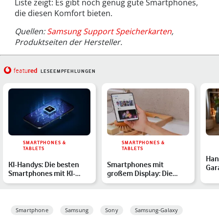
Liste zeigt: Es gibt noch genug gute Smartphones,
die diesen Komfort bieten.
Quellen:
Samsung Support Speicherkarten
,
Produktseiten der Hersteller.
red
featu
LESEEMPFEHLUNGEN
SMARTPHONES &
SMARTPHONES &
TABLETS
TABLETS
Han
KI-Handys: Die besten
Smartphones mit
Gar
Smartphones mit KI-
großem Display: Die
Opt
Funktionen 2026
besten Modelle im
wan
Überblick
Smartphone
Samsung
Sony
Samsung-Galaxy