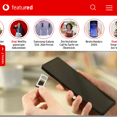
ten
Deal
: Netflix
Samsung Galaxy
Die Vodafone
Beste Handys
Deal
e
günstiger
S26: Alle Preise
CallYa-Tarife im
2026
Smar
bekommen
Überblick
bei 
INHALT