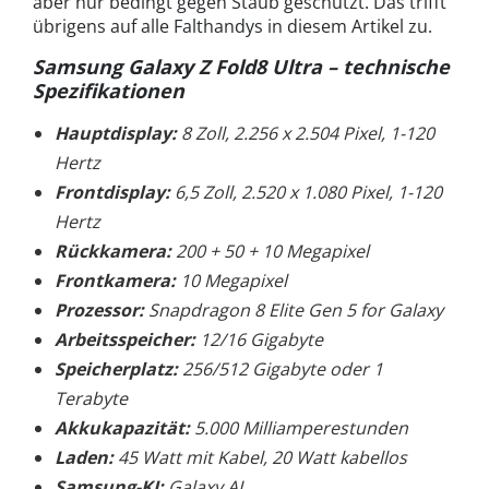
aber nur bedingt gegen Staub geschützt. Das trifft
übrigens auf alle Falthandys in diesem Artikel zu.
Samsung Galaxy Z Fold8 Ultra – technische
Spezifikationen
Hauptdisplay:
8 Zoll, 2.256 x 2.504 Pixel, 1-120
Hertz
Frontdisplay:
6,5 Zoll, 2.520 x 1.080 Pixel, 1-120
Hertz
Rückkamera:
200 + 50 + 10 Megapixel
Frontkamera:
10 Megapixel
Prozessor:
Snapdragon 8 Elite Gen 5 for Galaxy
Arbeitsspeicher:
12/16 Gigabyte
Speicherplatz:
256/512 Gigabyte oder 1
Terabyte
Akkukapazität:
5.000 Milliamperestunden
Laden:
45 Watt mit Kabel, 20 Watt kabellos
Samsung-KI:
Galaxy AI