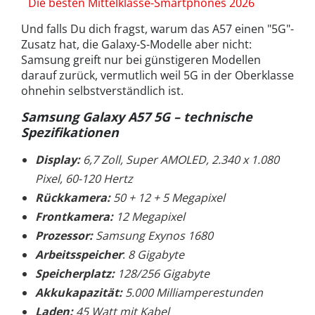
Die besten Mittelklasse-Smartphones 2026
Und falls Du dich fragst, warum das A57 einen "5G"-
Zusatz hat, die Galaxy-S-Modelle aber nicht:
Samsung greift nur bei günstigeren Modellen
darauf zurück, vermutlich weil 5G in der Oberklasse
ohnehin selbstverständlich ist.
Samsung Galaxy A57 5G
– technische
Spezifikationen
Display:
6,7 Zoll, Super AMOLED, 2.340 x 1.080
Pixel, 60-120 Hertz
Rückkamera:
50 + 12 + 5 Megapixel
Frontkamera:
12 Megapixel
Prozessor:
Samsung Exynos 1680
Arbeitsspeicher
:
8 Gigabyte
Speicherplatz:
128/256 Gigabyte
Akkukapazität:
5.000 Milliamperestunden
Laden:
45 Watt mit Kabel