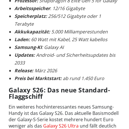
Prozessor:
Snapdragon 8 Elite Gen 5 for Galaxy
Arbeitsspeicher
:
12/16 Gigabyte
Speicherplatz:
256/512 Gigabyte oder 1
Terabyte
Akkukapazität:
5.000 Milliamperestunden
Laden:
60 Watt mit Kabel, 25 Watt kabellos
Samsung-KI
: Galaxy AI
Updates:
Android- und Sicherheitsupdates bis
2033
Release:
März 2026
Preis bei Marktstart:
ab rund 1.450 Euro
Galaxy S26: Das neue Standard-
Flaggschiff
Ein weiteres hochinteressantes neues Samsung-
Handy ist das Galaxy S26. Das aktuelle Basismodell
der Galaxy-S-Serie kostet mehrere hundert Euro
weniger als das
Galaxy S26 Ultra
und fällt deutlich