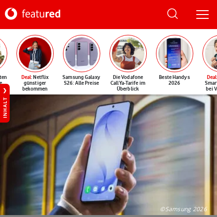
ten
Deal
: Netflix
Samsung Galaxy
Die Vodafone
Beste Handys
Deal
e
günstiger
S26: Alle Preise
CallYa-Tarife im
2026
Smar
bekommen
Überblick
bei 
INHALT
©Samsung 2026