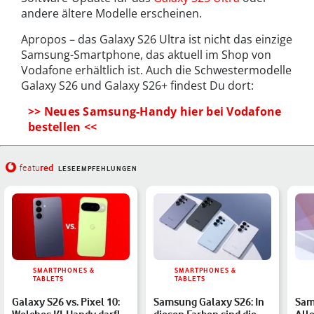
andere ältere Modelle erscheinen.
Apropos – das Galaxy S26 Ultra ist nicht das einzige
Samsung-Smartphone, das aktuell im Shop von
Vodafone erhältlich ist. Auch die Schwestermodelle
Galaxy S26 und Galaxy S26+ findest Du dort:
>> Neues Samsung-Handy hier bei Vodafone
bestellen <<
red
featu
LESEEMPFEHLUNGEN
SMARTPHONES &
SMARTPHONES &
TABLETS
TABLETS
Galaxy S26 vs. Pixel 10:
Samsung Galaxy S26: In
Sam