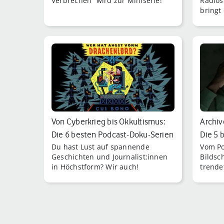
Verbrechen“ wird zur Miniserie!
Radios
bringt
virtue
Intelli
Von Cyberkrieg bis Okkultismus:
Archiv
Die 6 besten Podcast-Doku-Serien
Die 5 
Du hast Lust auf spannende
Vom Po
f…
Geschichten und Journalist:innen
Bildsc
in Höchstform? Wir auch!
trende
Adapti
Netflix