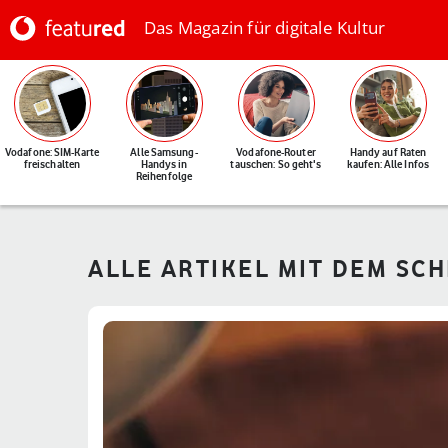
Das Magazin für digitale Kultur
Vodafone: SIM-Karte
Alle Samsung-
Vodafone-Router
Handy auf Raten
freischalten
Handys in
tauschen: So geht's
kaufen: Alle Infos
Reihenfolge
ALLE ARTIKEL MIT DEM SC