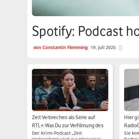
Spotify: Podcast h
von Constantin Flemming
19. Juli 2025
6 min.
Zeit Verbrechen als Serie auf
Hier gi
RTL+: Was Du zur Verfilmung des
RadioG
Der Krimi-Podcast „Zeit
Sie ko
bel…