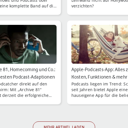
hows und Podcasts oder
Leinwand nicht auf Hollywo
 eine komplette Band auf die
verzichten?
lle Bühne: Künstliche
genz misch [...]
e 81, Homecoming und Co.:
Apple-Podcasts-App: Alles 
besten Podcast-Adaptionen
Kosten, Funktionen & mehr
dcatcher direkt auf den
Podcasts liegen im Trend: S
hirm: Mit „Archive 81“
seit Jahren bietet Apple eine
t derzeit die erfolgreiche
hauseigene App für die beli
on eines Podcasts auf
Audioinhalte.
.
MEHR ARTIKEL LADEN