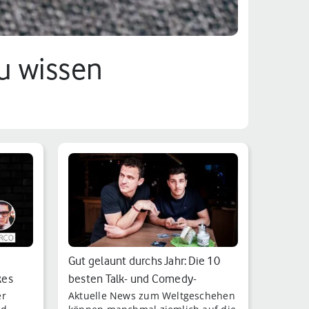
Du wissen
Gut gelaunt durchs Jahr: Die 10
kes
besten Talk- und Comedy-
er
Aktuelle News zum Weltgeschehen
Podcasts