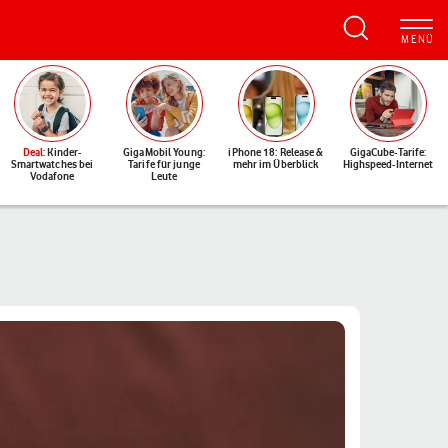
Deal
: Kinder-
GigaMobil Young:
iPhone 18: Release &
GigaCube-Tarife:
Smartwatches bei
Tarife für junge
mehr im Überblick
Highspeed-Internet
Vodafone
Leute