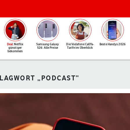
Deal
: Netflix
Samsung Galaxy
Die Vodafone CallYa-
Beste Handys 2026
günstiger
S26: Alle Preise
Tarife im Überblick
bekommen
HLAGWORT „PODCAST“