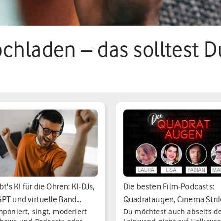
ochladen – das solltest 
bt's KI für die Ohren: KI-DJs,
Die besten Film-Podcasts:
PT und virtuelle Band…
Quadrataugen, Cinema Stri
mponiert, singt, moderiert
Du möchtest auch abseits d
Back, Loge…