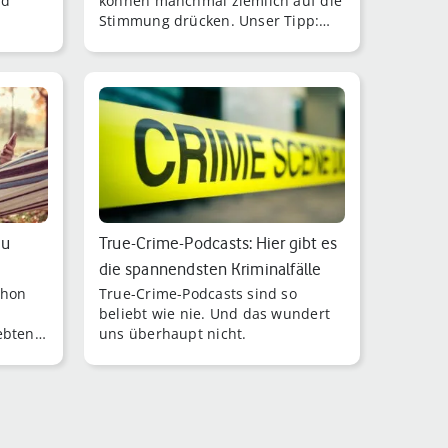
od
können manchmal ziemlich auf die
Stimmung drücken. Unser Tipp:
Gönn Dir im Alltag öfter gute
Unterhaltung, die Dich zum Lachen
bringt!
zu
True-Crime-Podcasts: Hier gibt es
die spannendsten Kriminalfälle
chon
True-Crime-Podcasts sind so
beliebt wie nie. Und das wundert
ebten
uns überhaupt nicht.