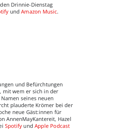
eden Drinnie-Dienstag
tify
und
Amazon Music
.
nungen und Befürchtungen
 mit wem er sich in der
en Namen seines neuen
urcht plauderte Krömer bei der
oche neue Gäst:innen für
on AnnenMayKantereit, Hazel
ei
Spotify
und
Apple Podcast