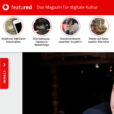
Das Magazin für digitale Kultur
Vodafone: SIM-Karte
Alle Samsung-
Vodafone-Router
Handy auf Raten
freischalten
Handys in
tauschen: So geht's
kaufen: Alle Infos
Reihenfolge
INHALT