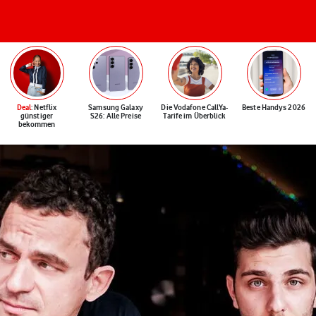
Deal
: Netflix
Samsung Galaxy
Die Vodafone CallYa-
Beste Handys 2026
günstiger
S26: Alle Preise
Tarife im Überblick
bekommen