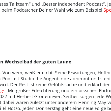
stes Talkteam“ und „Bester Independent Podcast“. J
 beim Podcatcher Deiner Wahl wie zum Beispiel
Spo
Ein Wechselbad der guten Laune
 Von wem, weiß er nicht. Seine Erwartungen, Hoff
im Podcast-Studio die Augenbinde abnimmt und sieht,
ird. Der Rest ist reine Gefühlssache und erklärt d
ngs
. Mit großer Erleichterung und ein bisschen Ehrf
022 mit Herbert Grönemeyer. Seither sorgen jede W
t dabei waren zuletzt unter anderem Henning May v
fi El Hotzo. Jeden Donnerstag geht eine neue Folge b