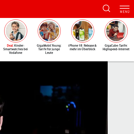
Deal
: Kinder-
GigaMobil Young:
iPhone 18: Release &
GigaCube-Tarife:
Smartwatches bei
Tarife für junge
mehr im Überblick
Highspeed-Internet
Vodafone
Leute