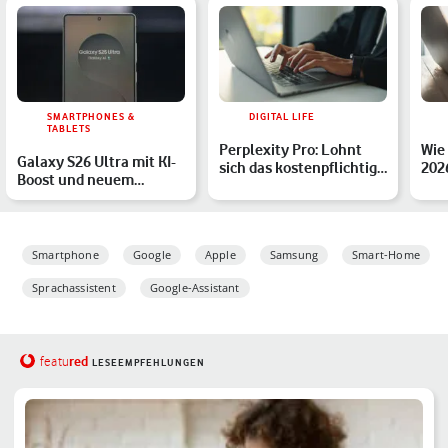
SMARTPHONES &
DIGITAL LIFE
TABLETS
Perplexity Pro: Lohnt
Wie
Galaxy S26 Ultra mit KI-
sich das kostenpflichtige
202
Boost und neuem
Abo für Dich?
lohn
Design? Alle Gerüchte
Smartphone
Google
Apple
Samsung
Smart-Home
Sprachassistent
Google-Assistant
red
featu
LESEEMPFEHLUNGEN