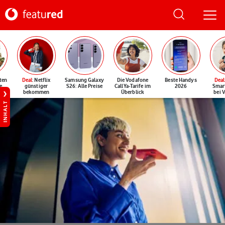
ten
Deal
: Netflix
Samsung Galaxy
Die Vodafone
Beste Handys
Deal
e
günstiger
S26: Alle Preise
CallYa-Tarife im
2026
Smar
bekommen
Überblick
bei 
INHALT