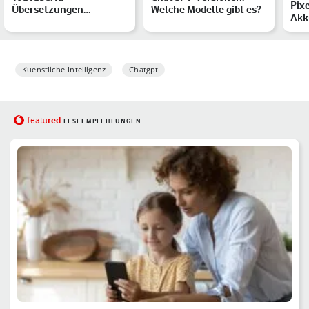
Pixe
Übersetzungen
Welche Modelle gibt es?
Akk
ausschalten – so geht’s
die
Kuenstliche-Intelligenz
Chatgpt
red
featu
LESEEMPFEHLUNGEN