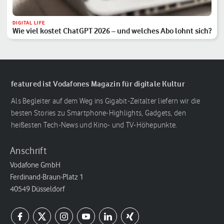
DIGITAL LIFE
Wie viel kostet ChatGPT 2026 – und welches Abo lohnt sich?
featured ist Vodafones Magazin für digitale Kultur
Als Begleiter auf dem Weg ins Gigabit-Zeitalter liefern wir die
besten Stories zu Smartphone-Highlights, Gadgets, den
heißesten Tech-News und Kino- und TV-Höhepunkte.
Anschrift
Vodafone GmbH
Ferdinand-Braun-Platz 1
40549 Düsseldorf