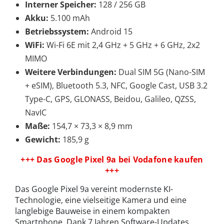
Interner Speicher:
128 / 256 GB
Akku:
5.100 mAh
Betriebssystem:
Android 15
WiFi:
Wi-Fi 6E mit 2,4 GHz + 5 GHz + 6 GHz, 2x2
MIMO
Weitere Verbindungen:
Dual SIM 5G (Nano-SIM
+ eSIM), Bluetooth 5.3, NFC, Google Cast, USB 3.2
Type-C, GPS, GLONASS, Beidou, Galileo, QZSS,
NavIC
Maße:
154,7 × 73,3 × 8,9 mm
Gewicht:
185,9 g
+++ Das Google Pixel 9a bei Vodafone kaufen
+++
Das Google Pixel 9a vereint modernste KI-
Technologie, eine vielseitige Kamera und eine
langlebige Bauweise in einem kompakten
Smartphone. Dank 7 Jahren Software-Updates,