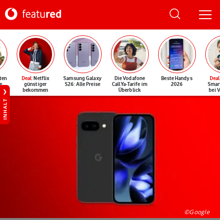
ten
Deal
: Netflix
Samsung Galaxy
Die Vodafone
Beste Handys
Deal
e
günstiger
S26: Alle Preise
CallYa-Tarife im
2026
Smar
bekommen
Überblick
bei 
INHALT
©Google