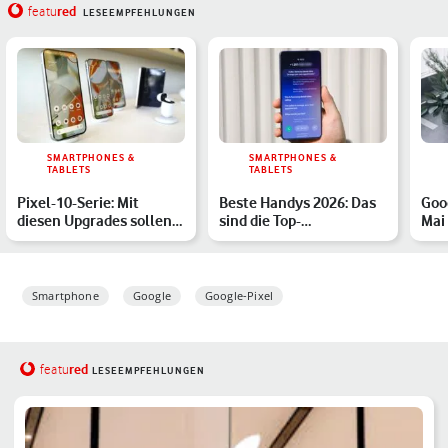
red
featu
LESEEMPFEHLUNGEN
SMARTPHONES &
SMARTPHONES &
TABLETS
TABLETS
Pixel-10-Serie: Mit
Beste Handys 2026: Das
Goo
diesen Upgrades sollen
sind die Top-
Mai 
die Google-Handys
Smartphones des Jahres
drin
aufw…
Smartphone
Google
Google-Pixel
red
featu
LESEEMPFEHLUNGEN