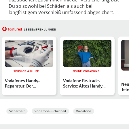
Du so sowohl bei Schäden als auch bei
langfristigem Verschleiß umfassend abgesichert.
red
featu
LESEEMPFEHLUNGEN
SERVICE & HILFE
INSIDE VODAFONE
Vodafones Handy-
Vodafone Re-trade-
Neu
Reparatur: Der
Service: Altes Handy
Tel
Reparatur- und
oder Tablet verkaufen,
Mit
Austausch-Service e…
mit…
Sta
Sicherheit
Vodafone-Sicherheit
Vodafone