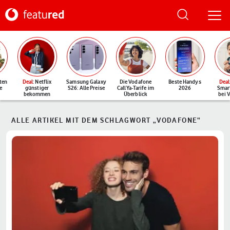
ten
Deal
: Netflix
Samsung Galaxy
Die Vodafone
Beste Handys
Deal
e
günstiger
S26: Alle Preise
CallYa-Tarife im
2026
Smar
bekommen
Überblick
bei 
ALLE ARTIKEL MIT DEM SCHLAGWORT „VODAFONE“