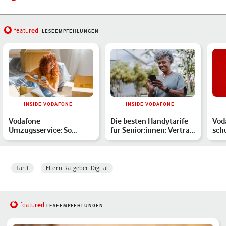
red
featu
LESEEMPFEHLUNGEN
INSIDE VODAFONE
INSIDE VODAFONE
Vodafone
Die besten Handytarife
Vod
Umzugsservice: So
für Senior:innen: Vertrag
sch
einfach nimmst Du
oder Prepaid-Ang…
Dei
Deinen Highspeed-Ver…
Tarif
Eltern-Ratgeber-Digital
red
featu
LESEEMPFEHLUNGEN