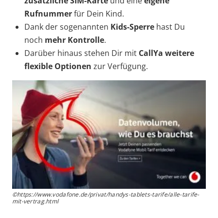
zusätzliche SIM-Karte
und eine
eigene
Rufnummer
für Dein Kind.
Dank der sogenannten
Kids-Sperre
hast Du
noch
mehr Kontrolle
.
Darüber hinaus stehen Dir mit
CallYa weitere
flexible Optionen
zur Verfügung.
©https://www.vodafone.de/privat/handys-tablets-tarife/alle-tarife-
mit-vertrag.html