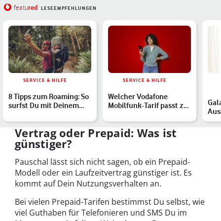
red
featu
LESEEMPFEHLUNGEN
SERVICE & HILFE
SERVICE & HILFE
8 Tipps zum Roaming: So
Welcher Vodafone
Gal
surfst Du mit Deinem
Mobilfunk-Tarif passt zu
Aus
Smartphone um die We…
Dir?
Sam
Sma
Vertrag oder Prepaid: Was ist
günstiger
?
Pauschal lässt sich nicht sagen, ob ein Prepaid-
Modell oder ein Laufzeitvertrag günstiger ist. Es
kommt auf Dein Nutzungsverhalten an.
Bei vielen Prepaid-Tarifen bestimmst Du selbst, wie
viel Guthaben für Telefonieren und SMS Du im