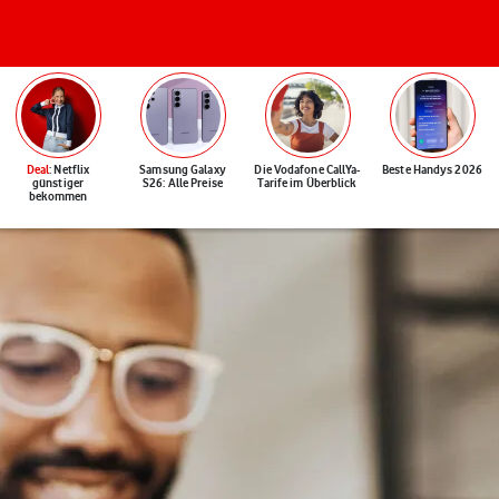
Deal
: Netflix
Samsung Galaxy
Die Vodafone CallYa-
Beste Handys 2026
günstiger
S26: Alle Preise
Tarife im Überblick
bekommen