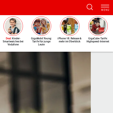
Deal
: Kinder-
GigaMobil Young:
iPhone 18: Release &
GigaCube-Tarife:
Smartwatches bei
Tarife für junge
mehr im Überblick
Highspeed-Internet
Vodafone
Leute