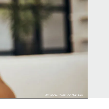
©iStock/Delmaine Donson