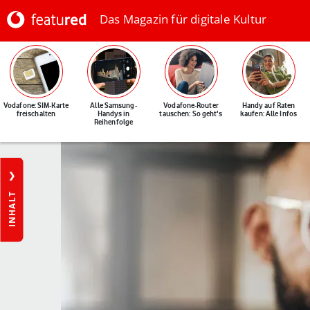
Das Magazin für digitale Kultur
Vodafone: SIM-Karte
Alle Samsung-
Vodafone-Router
Handy auf Raten
freischalten
Handys in
tauschen: So geht's
kaufen: Alle Infos
Reihenfolge
INHALT