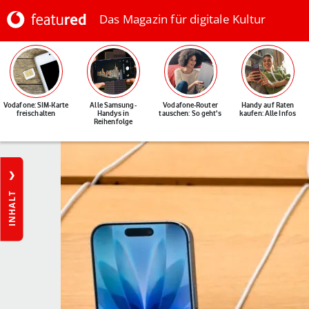
Das Magazin für digitale Kultur
Vodafone: SIM-Karte
Alle Samsung-
Vodafone-Router
Handy auf Raten
freischalten
Handys in
tauschen: So geht's
kaufen: Alle Infos
Reihenfolge
INHALT