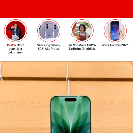
Deal
: Netflix
Samsung Galaxy
Die Vodafone CallYa-
Beste Handys 2026
günstiger
S26: Alle Preise
Tarife im Überblick
bekommen