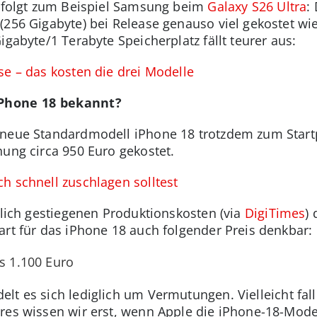
e folgt zum Beispiel Samsung beim
Galaxy S26 Ultra
:
(256 Gigabyte) bei Release genauso viel gekostet wi
igabyte/1 Terabyte Speicherplatz fällt teurer aus:
se – das kosten die drei Modelle
iPhone 18 bekannt?
 neue Standardmodell iPhone 18 trotzdem zum Start
hung circa 950 Euro gekostet.
h schnell zuschlagen solltest
blich gestiegenen Produktionskosten (via
DigiTimes
)
art für das iPhone 18 auch folgender Preis denkbar:
is 1.100 Euro
elt es sich lediglich um Vermutungen. Vielleicht fa
es wissen wir erst, wenn Apple die iPhone-18-Modelle