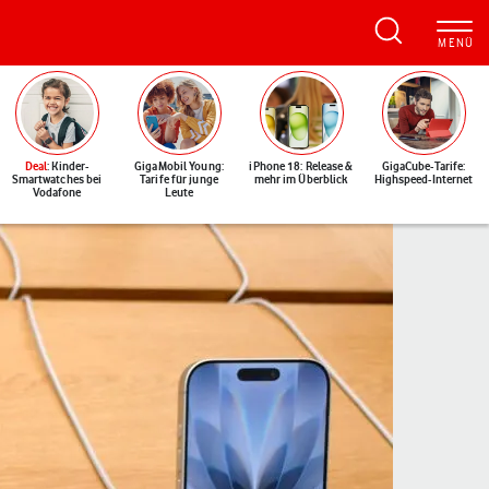
Deal
: Kinder-
GigaMobil Young:
iPhone 18: Release &
GigaCube-Tarife:
Smartwatches bei
Tarife für junge
mehr im Überblick
Highspeed-Internet
Vodafone
Leute