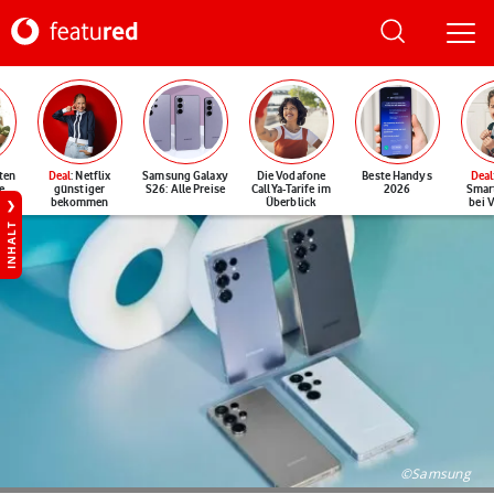
ten
Deal
: Netflix
Samsung Galaxy
Die Vodafone
Beste Handys
Deal
e
günstiger
S26: Alle Preise
CallYa-Tarife im
2026
Smar
bekommen
Überblick
bei 
INHALT
©Samsung