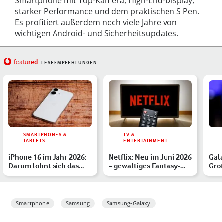
Smartphone mit Top-Kamera, High-End-Display,
starker Performance und dem praktischen S Pen.
Es profitiert außerdem noch viele Jahre von
wichtigen Android- und Sicherheitsupdates.
red
featu
LESEEMPFEHLUNGEN
SMARTPHONES &
TV &
TABLETS
ENTERTAINMENT
iPhone 16 im Jahr 2026:
Netflix: Neu im Juni 2026
Gal
Darum lohnt sich das
– gewaltiges Fantasy-
Grö
Modell noch
Epos, Avatar-Forts…
ein
Smartphone
Samsung
Samsung-Galaxy