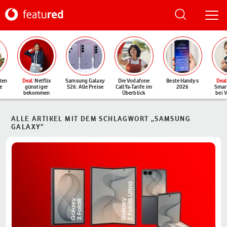
ten
Deal
: Netflix
Samsung Galaxy
Die Vodafone
Beste Handys
Deal
e
günstiger
S26: Alle Preise
CallYa-Tarife im
2026
Smar
bekommen
Überblick
bei 
ALLE ARTIKEL MIT DEM SCHLAGWORT „SAMSUNG
GALAXY“