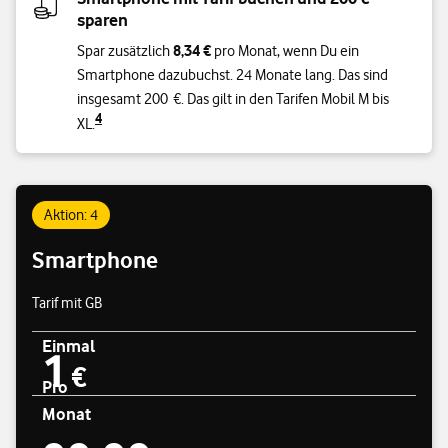
sparen
8,34 €
Spar zusätzlich
pro Monat, wenn Du ein
Smartphone dazubuchst. 24 Monate lang. Das sind
insgesamt 200 €. Das gilt in den Tarifen Mobil M bis
4
XL.
Aktion: 4
Smartphone
Tarif mit GB
Einmal
1
Preisübersicht
1 € einmal
€
Pro
Monat