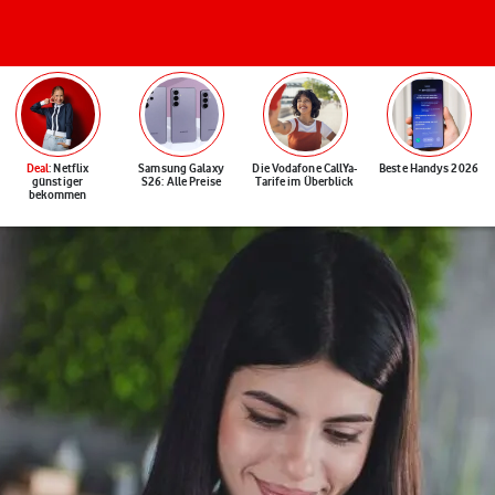
Deal
: Netflix
Samsung Galaxy
Die Vodafone CallYa-
Beste Handys 2026
günstiger
S26: Alle Preise
Tarife im Überblick
bekommen