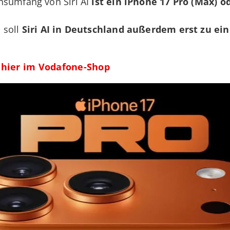
nsumfang von Siri AI
ist ein
iPhone 17 Pro (Max) od
 soll
Siri AI in Deutschland außerdem erst zu ei
s hier im Vodafone-Shop