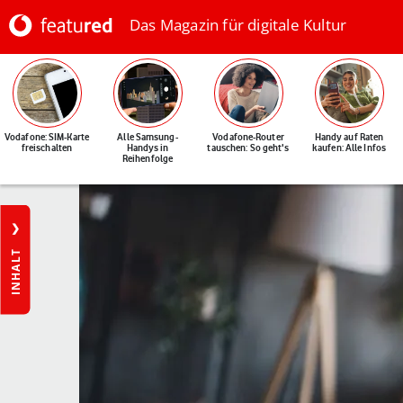
Das Magazin für digitale Kultur
Vodafone: SIM-Karte
Alle Samsung-
Vodafone-Router
Handy auf Raten
freischalten
Handys in
tauschen: So geht's
kaufen: Alle Infos
Reihenfolge
INHALT