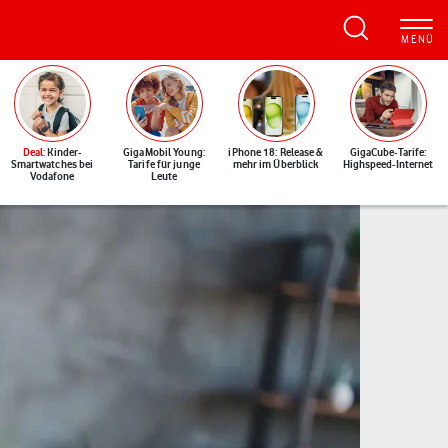
Deal
: Kinder-
GigaMobil Young:
iPhone 18: Release &
GigaCube-Tarife:
Smartwatches bei
Tarife für junge
mehr im Überblick
Highspeed-Internet
Vodafone
Leute