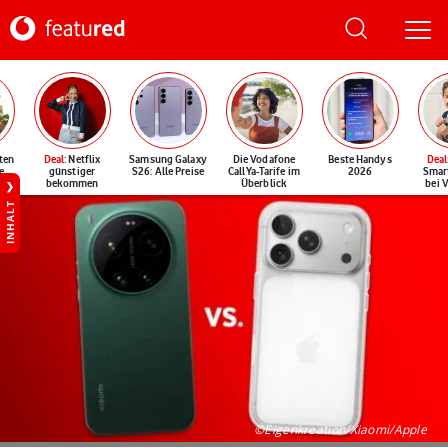
ten
Deal
: Netflix
Samsung Galaxy
Die Vodafone
Beste Handys
Deal
e
günstiger
S26: Alle Preise
CallYa-Tarife im
2026
Smar
bekommen
Überblick
bei 
INHALT
©Eigenkreation/Xiaomi/Apple