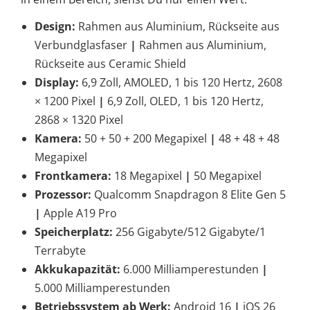
Design:
Rahmen aus Aluminium, Rückseite aus
Verbundglasfaser
|
Rahmen aus Aluminium,
Rückseite aus Ceramic Shield
Display:
6,9 Zoll, AMOLED, 1 bis 120 Hertz, 2608
×
1200 Pixel
|
6,9 Zoll, OLED, 1 bis 120 Hertz,
2868
×
1320 Pixel
Kamera:
50 + 50 + 200 Megapixel
|
48 + 48 + 48
Megapixel
Frontkamera:
18 Megapixel
|
50 Megapixel
Prozessor:
Qualcomm Snapdragon 8 Elite Gen 5
|
Apple A19 Pro
Speicherplatz:
256 Gigabyte/512 Gigabyte/1
Terrabyte
Akkukapazität:
6.000 Milliamperestunden
|
5.000 Milliamperestunden
Betriebssystem ab Werk:
Android 16
|
iOS 26