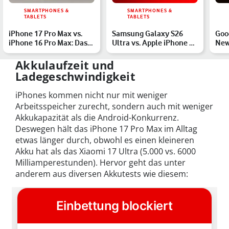
SMARTPHONES &
SMARTPHONES &
TABLETS
TABLETS
iPhone 17 Pro Max vs.
Samsung Galaxy S26
Goog
iPhone 16 Pro Max: Das
Ultra vs. Apple iPhone 17
New
unterscheidet die Kr…
Pro Max: Die Premium…
– d
erw
Akkulaufzeit und
Ladegeschwindigkeit
iPhones kommen nicht nur mit weniger
Arbeitsspeicher zurecht, sondern auch mit weniger
Akkukapazität als die Android-Konkurrenz.
Deswegen hält das iPhone 17 Pro Max im Alltag
etwas länger durch, obwohl es einen kleineren
Akku hat als das Xiaomi 17 Ultra (5.000 vs. 6000
Milliamperestunden). Hervor geht das unter
anderem aus diversen Akkutests wie diesem: