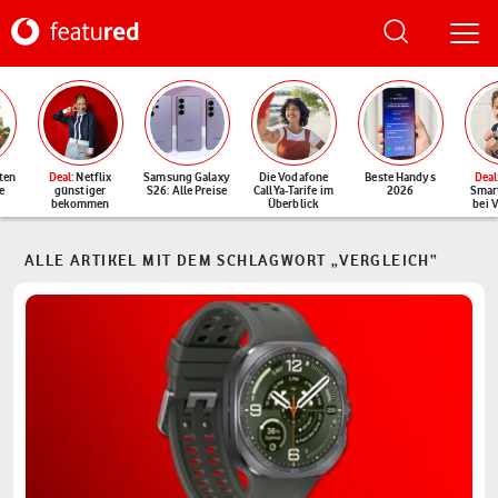
ten
Deal
: Netflix
Samsung Galaxy
Die Vodafone
Beste Handys
Deal
e
günstiger
S26: Alle Preise
CallYa-Tarife im
2026
Smar
bekommen
Überblick
bei 
ALLE ARTIKEL MIT DEM SCHLAGWORT „VERGLEICH“