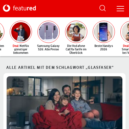
ten
Deal
: Netflix
Samsung Galaxy
Die Vodafone
Beste Handys
Deal
e
günstiger
S26: Alle Preise
CallYa-Tarife im
2026
Smar
bekommen
Überblick
bei 
ALLE ARTIKEL MIT DEM SCHLAGWORT „GLASFASER“