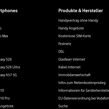
rtphones
Produkte & Hersteller
Handyvertrag ohne Handy
o
Handy Angebote
o Max
Kostenlose SIM-Karte
Festnetz
DSL
axy S26
Glasfaser Internet
axy S26 Ultra
Kabel-Internet
axy A57 5G
Immobilienwirtschaft
Infos zum Nebenkostenprivileg
 10
Informationen für Geräteherstell
 10 Pro
EU-Datenverordnung bei Vodafo
Angebote
Suche