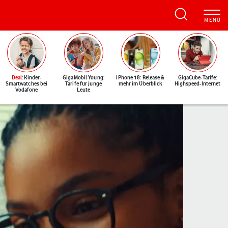
Deal
: Kinder-
GigaMobil Young:
iPhone 18: Release &
GigaCube-Tarife:
Smartwatches bei
Tarife für junge
mehr im Überblick
Highspeed-Internet
Vodafone
Leute