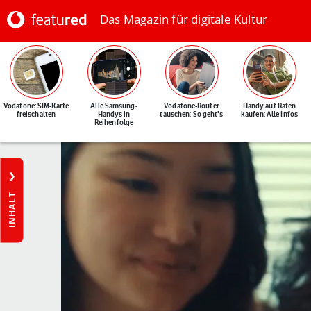
Das Magazin für digitale Kultur
Vodafone: SIM-Karte
Alle Samsung-
Vodafone-Router
Handy auf Raten
freischalten
Handys in
tauschen: So geht's
kaufen: Alle Infos
Reihenfolge
INHALT