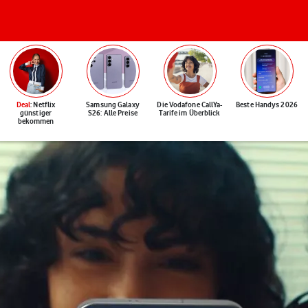
Deal
: Netflix
Samsung Galaxy
Die Vodafone CallYa-
Beste Handys 2026
günstiger
S26: Alle Preise
Tarife im Überblick
bekommen