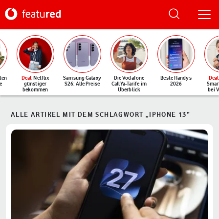
ten
Deal
: Netflix
Samsung Galaxy
Die Vodafone
Beste Handys
Deal
e
günstiger
S26: Alle Preise
CallYa-Tarife im
2026
Smar
bekommen
Überblick
bei 
ALLE ARTIKEL MIT DEM SCHLAGWORT „IPHONE 13“