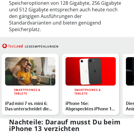
Speicheroptionen von 128 Gigabyte, 256 Gigabyte
und 512 Gigabyte entsprechen auch heute noch
den gängigen Ausführungen der
Standardvarianten und bieten genügend
Speicherplatz.
red
featu
LESEEMPFEHLUNGEN
SMARTPHONES &
SMARTPHONES &
TABLETS
TABLETS
iPad mini 7 vs. mini 6:
iPhone 16e:
Die
Das unterscheidet die
Abgespecktes iPhone 16
Ani
Tablets
mit KI-Support – alle
Net
Infos
Nachteile: Darauf musst Du beim
iPhone 13 verzichten