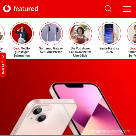
ten
Deal
: Netflix
Samsung Galaxy
Die Vodafone
Beste Handys
Deal
e
günstiger
S26: Alle Preise
CallYa-Tarife im
2026
Smar
bekommen
Überblick
bei 
INHALT
©Eigenkreation/Apple