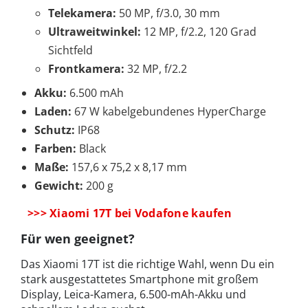
Telekamera:
50 MP, f/3.0, 30 mm
Ultraweitwinkel:
12 MP, f/2.2, 120 Grad
Sichtfeld
Frontkamera:
32 MP, f/2.2
Akku:
6.500 mAh
Laden:
67 W kabelgebundenes HyperCharge
Schutz:
IP68
Farben:
Black
Maße:
157,6 x 75,2 x 8,17 mm
Gewicht:
200 g
>>> Xiaomi 17T bei Vodafone kaufen
Für wen geeignet?
Das Xiaomi 17T ist die richtige Wahl, wenn Du ein
stark ausgestattetes Smartphone mit großem
Display, Leica-Kamera, 6.500-mAh-Akku und