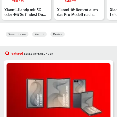
TABLETS
TABLETS
Xiaomi-Handy mit 5G
Xiaomi 18: Kommt auch
Xiao
oder 4G? So findest Du
das Pro-Modell nach
Lei
den richtigen Mobilfun…
Deutschland? Alle
sta
Gerüc…
…
Smartphone
Xiaomi
Device
red
featu
LESEEMPFEHLUNGEN