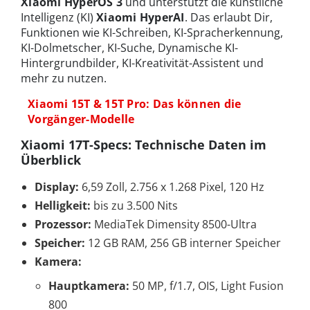
Xiaomi HyperOS 3
und unterstützt die künstliche
Intelligenz (KI)
Xiaomi HyperAI
. Das erlaubt Dir,
Funktionen wie KI-Schreiben, KI-Spracherkennung,
KI-Dolmetscher, KI-Suche, Dynamische KI-
Hintergrundbilder, KI-Kreativität-Assistent und
mehr zu nutzen.
Xiaomi 15T & 15T Pro: Das können die
Vorgänger-Modelle
Xiaomi 17T-Specs: Technische Daten im
Überblick
Display:
6,59 Zoll, 2.756 x 1.268 Pixel, 120 Hz
Helligkeit:
bis zu 3.500 Nits
Prozessor:
MediaTek Dimensity 8500-Ultra
Speicher:
12 GB RAM, 256 GB interner Speicher
Kamera:
Hauptkamera:
50 MP, f/1.7, OIS, Light Fusion
800