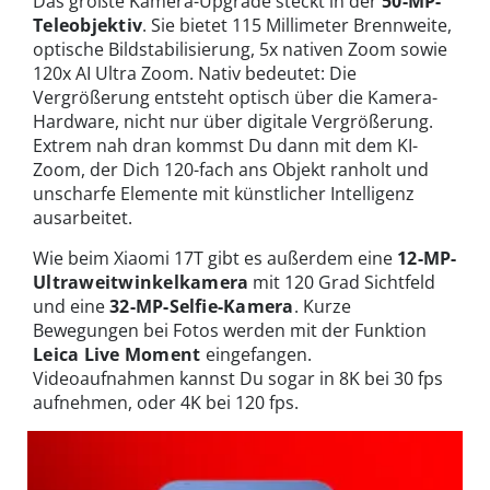
Das größte Kamera-Upgrade steckt in der
50-MP-
Teleobjektiv
. Sie bietet 115 Millimeter Brennweite,
optische Bildstabilisierung, 5x nativen Zoom sowie
120x AI Ultra Zoom. Nativ bedeutet: Die
Vergrößerung entsteht optisch über die Kamera-
Hardware, nicht nur über digitale Vergrößerung.
Extrem nah dran kommst Du dann mit dem KI-
Zoom, der Dich 120-fach ans Objekt ranholt und
unscharfe Elemente mit künstlicher Intelligenz
ausarbeitet.
Wie beim Xiaomi 17T gibt es außerdem eine
12-MP-
Ultraweitwinkelkamera
mit 120 Grad Sichtfeld
und eine
32-MP-Selfie-Kamera
. Kurze
Bewegungen bei Fotos werden mit der Funktion
Leica Live Moment
eingefangen.
Videoaufnahmen kannst Du sogar in 8K bei 30 fps
aufnehmen, oder 4K bei 120 fps.