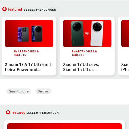
red
featu
LESEEMPFEHLUNGEN
SMARTPHONES &
SMARTPHONES &
TABLETS
TABLETS
Xiaomi 17 & 17 Ultra mit
Xiaomi 17 Ultra vs.
Xiao
Leica-Power und
Xiaomi 15 Ultra:
iPh
starkem Akku – alles zu
Premium-Handys mit
sin
…
großen Ak…
Smartphone
Xiaomi
red
featu
LESEEMPFEHLUNGEN