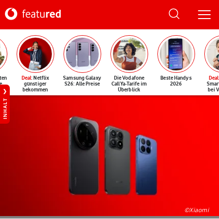
ten
Deal
: Netflix
Samsung Galaxy
Die Vodafone
Beste Handys
Deal
e
günstiger
S26: Alle Preise
CallYa-Tarife im
2026
Smar
bekommen
Überblick
bei 
INHALT
©Xiaomi