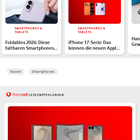
SMARTPHONES &
SMARTPHONES &
TABLETS
TABLETS
Han
Foldables 2026: Diese
iPhone 17-Serie: Das
Gew
faltbaren Smartphones
können die neuen Apple-
Gar
solltest Du kennen
Modelle – Farben, Spe…
näc
Xiaomi
Smartphones
red
featu
LESEEMPFEHLUNGEN