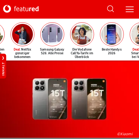
ten
Deal
: Netflix
Samsung Galaxy
Die Vodafone
Beste Handys
Deal
e
günstiger
S26: Alle Preise
CallYa-Tarife im
2026
Smar
bekommen
Überblick
bei 
INHALT
©Xiaomi