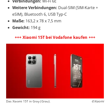
Verbindungen:
Wi-Fi 6E
Weitere Verbindungen:
Dual-SIM (SIM-Karte +
eSIM), Bluetooth 6, USB Typ-C
Maße:
163,2 x 78 x 7,5 mm
Gewicht:
194 g
+++ Xiaomi 15T bei Vodafone kaufen +++
Das Xiaomi 15T in Gray (Grau).
©Xiaomi