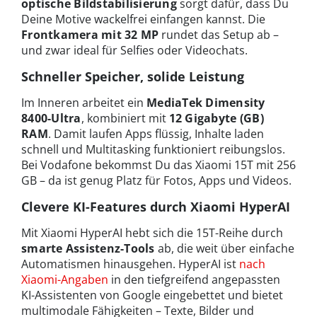
optische Bildstabilisierung
sorgt dafür, dass Du
Deine Motive wackelfrei einfangen kannst. Die
Frontkamera mit 32 MP
rundet das Setup ab –
und zwar ideal für Selfies oder Videochats.
Schneller Speicher, solide Leistung
Im Inneren arbeitet ein
MediaTek Dimensity
8400-Ultra
, kombiniert mit
12 Gigabyte (GB)
RAM
. Damit laufen Apps flüssig, Inhalte laden
schnell und Multitasking funktioniert reibungslos.
Bei Vodafone bekommst Du das Xiaomi 15T mit 256
GB – da ist genug Platz für Fotos, Apps und Videos.
Clevere KI-Features durch Xiaomi HyperAI
Mit Xiaomi HyperAI hebt sich die 15T-Reihe durch
smarte Assistenz-Tools
ab, die weit über einfache
Automatismen hinausgehen. HyperAI ist
nach
Xiaomi-Angaben
in den tiefgreifend angepassten
KI-Assistenten von Google eingebettet und bietet
multimodale Fähigkeiten – Texte, Bilder und