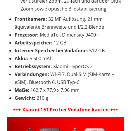
verlustfreier Zoom, 20-fach und darüber Ultra
Zoom sowie optische Bildstabilisierung
Frontkamera:
32 MP Auflösung, 21 mm
äquivalente Brennweite und f/2.2-Blende
Prozessor:
MediaTek Dimensity 9400+
Arbeitsspeicher:
12 GB
Interner Speicher bei Vodafone:
512 GB
Akku:
5.500 mAh
Betriebssystem:
Xiaomi HyperOS 2
Verbindungen:
Wi-Fi 7, Dual-SIM (SIM-Karte +
eSIM), Bluetooth 6, USB Typ-C
Maße:
162,7 x 77,9 x 7,96 mm
Gewicht:
210 g
+++ Xiaomi 15T Pro bei Vodafone kaufen +++