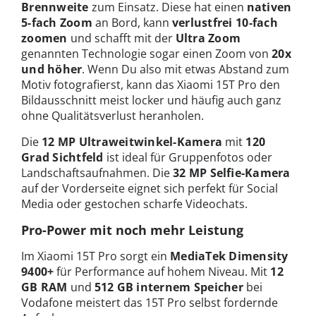
Brennweite
zum Einsatz. Diese hat einen
nativen
5-fach Zoom
an Bord, kann
verlustfrei 10-fach
zoomen
und schafft mit der
Ultra Zoom
genannten Technologie sogar einen Zoom von
20x
und höher
. Wenn Du also mit etwas Abstand zum
Motiv fotografierst, kann das Xiaomi 15T Pro den
Bildausschnitt meist locker und häufig auch ganz
ohne Qualitätsverlust heranholen.
Die
12 MP Ultraweitwinkel-Kamera
mit
120
Grad Sichtfeld
ist ideal für Gruppenfotos oder
Landschaftsaufnahmen. Die
32 MP Selfie-Kamera
auf der Vorderseite eignet sich perfekt für Social
Media oder gestochen scharfe Videochats.
Pro-Power mit noch mehr Leistung
Im Xiaomi 15T Pro sorgt ein
MediaTek Dimensity
9400+
für Performance auf hohem Niveau. Mit
12
GB RAM
und
512 GB internem Speicher
bei
Vodafone meistert das 15T Pro selbst fordernde