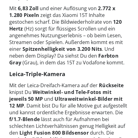
Mit
6,83 Zoll
und einer Auflösung von
2.772 x
1.280 Pixeln
zeigt das Xiaomi 15T Inhalte
gestochen scharf. Die Bildwiederholrate von
120
Hertz
(Hz) sorgt für flüssiges Scrollen und ein
angenehmes Nutzungserlebnis – ob beim Lesen,
Streamen oder Spielen. Außerdem kommt es mit
einer
Spitzenhelligkeit von 3.200 Nits
. Und
neben dem Display? Da siehst Du den
Farbton
Gray
(Grau), in dem das 15T zu Vodafone kommt.
Leica-Triple-Kamera
Mit der Leica-Dreifach-Kamera auf der
Rückseite
knipst Du
Weitwinkel- und Tele-Fotos mit
jeweils 50 MP
und
Ultraweitwinkel-Bilder mit
12 MP
. Damit bist Du für alle Motive gut aufgestellt
und kannst ordentliche Ergebnisse erwarten. Die
f/1.7-Blende
lässt auch für Aufnahmen bei
schlechten Lichtverhältnissen genug Helligkeit auf
den
Light Fusion 800 Bildsensor
durch. Die