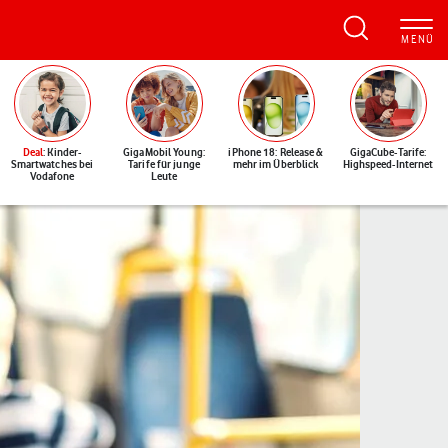
Deal
: Kinder-
GigaMobil Young:
iPhone 18: Release &
GigaCube-Tarife:
Smartwatches bei
Tarife für junge
mehr im Überblick
Highspeed-Internet
Vodafone
Leute