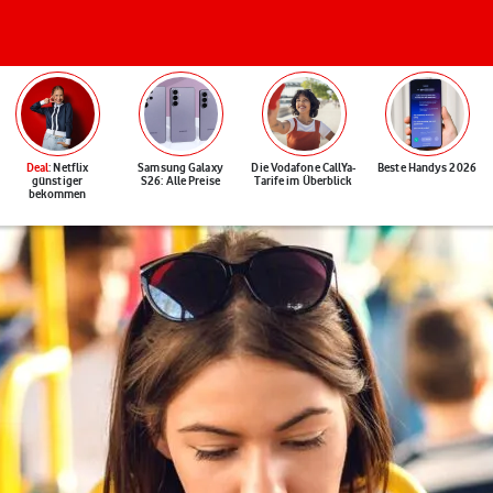
Deal
: Netflix
Samsung Galaxy
Die Vodafone CallYa-
Beste Handys 2026
günstiger
S26: Alle Preise
Tarife im Überblick
bekommen