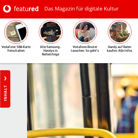
Das Magazin für digitale Kultur
Vodafone: SIM-Karte
Alle Samsung-
Vodafone-Router
Handy auf Raten
freischalten
Handys in
tauschen: So geht's
kaufen: Alle Infos
Reihenfolge
INHALT